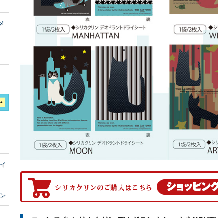
メ
ライ
ョン