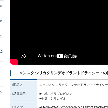
ス
マ
ス
2
ニャンスタ シリカクリンデオドラントドライシートの
[商品名]
ニャンスタ シリカクリンデオドラントドライシ
シ
[品質表示]
■生地：ポリプロピレン
■中身：シリカゲル
[サイズ]
■MANHATTAN/MOON/WIND(CRAFT)/ART(CRAFT