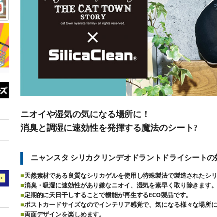
ニオイや湿気の気になる場所に！
消臭と調湿に速効性を発揮する魔法のシート?
ニャンスタ シリカクリンデオドラントドライシートの
■
天然素材である良質なシリカゲルを使用し特殊製法で製造されたシ
■
消臭・吸湿に
速効性があり嫌なニオイ、湿気を素早く取り除きます
■
定期的に天日干しすることで機能が再生するECO製品です。
■
ポストカードサイズなのでインテリア感覚で、気になる様々な場所
■
両面デザインを楽しめます。