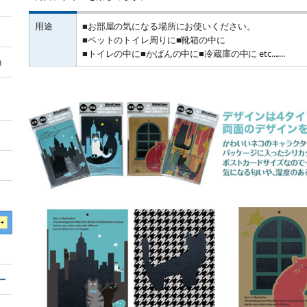
用途
■お部屋の気になる場所にお使いください。
■ペットのトイレ周りに■靴箱の中に
■トイレの中に■かばんの中に■冷蔵庫の中に etc.......
）
ー