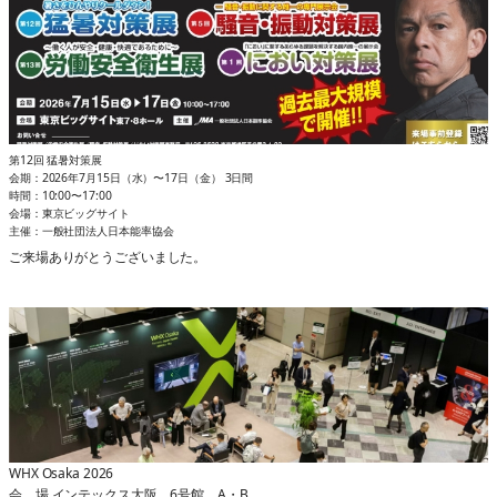
第12回 猛暑対策展
会期：2026年7月15日（⽔）〜17日（金） 3日間
時間：10:00〜17:00
会場：東京ビッグサイト
主催：一般社団法人日本能率協会
ご来場ありがとうございました。
WHX Osaka 2026
会 場 インテックス大阪 6号館 A・B