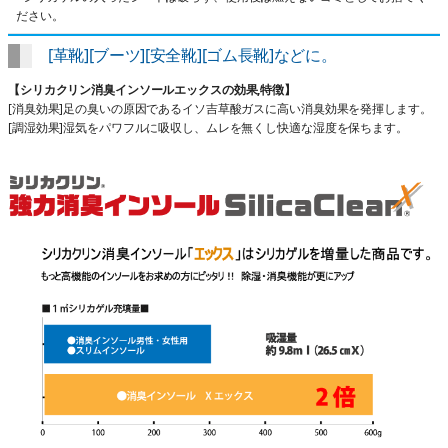
ださい。
[革靴][ブーツ][安全靴][ゴム長靴]などに。
【シリカクリン消臭インソールエックスの効果,特徴】
[消臭効果]足の臭いの原因であるイソ吉草酸ガスに高い消臭効果を発揮します。
[調湿効果]湿気をパワフルに吸収し、ムレを無くし快適な湿度を保ちます。