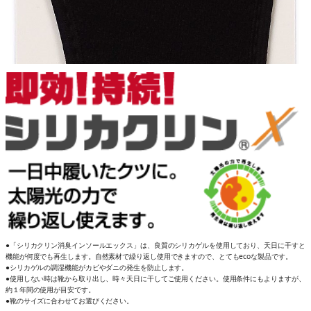
●「シリカクリン消臭インソールエックス」は、良質のシリカゲルを使用しており、天日に干すと
機能が何度でも再生します。自然素材で繰り返し使用できますので、とてもecoな製品です。
●シリカゲルの調湿機能がカビやダニの発生を防止します。
●使用しない時は靴から取り出し、時々天日に干してご使用ください。使用条件にもよりますが、
約１年間の使用が目安です。
●靴のサイズに合わせてお選びください。