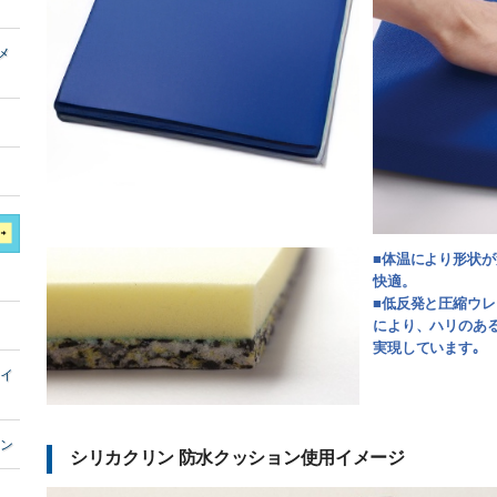
メ
■体温により形状
快適。
■低反発と圧縮ウ
により、ハリのあ
実現しています｡
ライ
ョン
シリカクリン 防水クッション使用イメージ