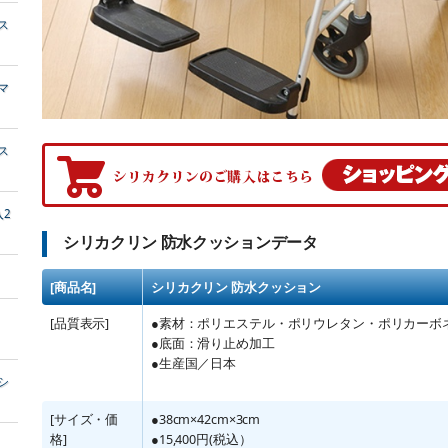
ス
マ
ス
2
シリカクリン 防水クッションデータ
[商品名]
シリカクリン 防水クッション
[品質表示]
●素材：ポリエステル・ポリウレタン・ポリカーボ
●底面：滑り止め加工
●生産国／日本
シ
[サイズ・価
●38cm×42cm×3cm
格]
●15,400円(税込）