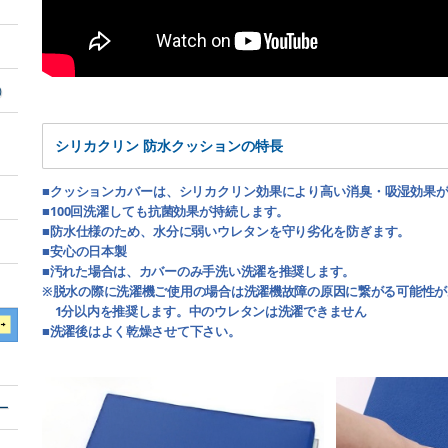
）
シリカクリン 防水クッションの特長
■クッションカバーは、シリカクリン効果により高い消臭・吸湿効果
■100回洗濯しても抗菌効果が持続します。
■防水仕様のため、水分に弱いウレタンを守り劣化を防ぎます。
■安心の日本製
■汚れた場合は、カバーのみ手洗い洗濯を推奨します。
※脱水の際に洗濯機ご使用の場合は洗濯機故障の原因に繋がる可能性が
1分以内を推奨します。
中のウレタンは洗濯できません
■
洗濯後はよく乾燥させて下さい。
ー