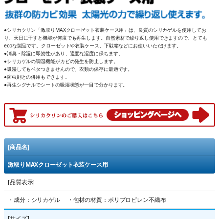
●シリカクリン「激取りMAXクローゼット衣装ケース用」は、良質のシリカゲルを使用してお
り、天日に干すと機能が何度でも再生します。自然素材で繰り返し使用できますので、とても
ecoな製品です。クローゼットや衣装ケース、下駄箱などにお使いいただけます。
●消臭・除湿に即効性があり、適度な湿度に保ちます。
●シリカゲルの調湿機能がカビの発生を防止します。
●吸湿してもベタつきませんので、衣類の保存に最適です。
●防虫剤との併用もできます。
●再生シグナルでシートの吸湿状態が一目で分かります。
[商品名]
激取りMAXクローゼット衣装ケース用
[品質表示]
・成分：シリカゲル ・包材の材質：ポリプロピレン不織布
[サイズ]