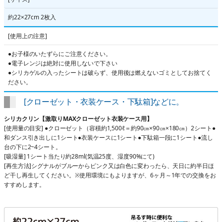
約22×27cm 2枚入
[使用上の注意]
●お子様のいたずらにご注意ください。
●電子レンジは絶対に使用しないで下さい
●シリカゲルの入ったシートは破らず、使用後は燃えないゴミとしてお捨てく
ださい。
[クローゼット・衣装ケース・下駄箱]などに。
シリカクリン【激取りMAXクローゼット衣装ケース用】
[使用量の目安] ●クローゼット（容積約1,500ℓ＝約90㎝×90㎝×180㎝）2シート●
和ダンス引き出しに1シート●衣装ケースに1シート●下駄箱一段に1シート●流し
台の下に2~4シート。
[吸湿量] 1シート当たり約28ml(気温25度、湿度90%にて)
[再生方法]シグナルがブルーからピンク又は白色に変わったら、天日に約半日ほ
ど干し再生してください。※使用環境にもよりますが、6ヶ月～1年での交換をお
すすめします。