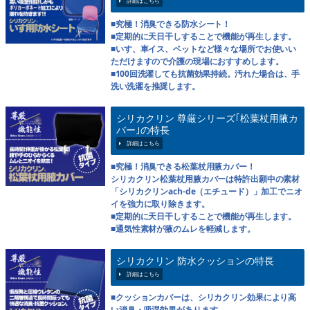
■究極！消臭できる防水シート！
■定期的に天日干しすることで機能が再生します。
■いす、車イス、ベットなど様々な場所でお使いい
ただけますので介護の現場におすすめします。
■100回洗濯しても抗菌効果持続。汚れた場合は、手
洗い洗濯を推奨します。
シリカクリン 尊厳シリーズ｢松葉杖用腋カ
バー｣の特長
■究極！消臭できる松葉杖用腋カバー！
シリカクリン松葉杖用腋カバーは特許出願中の素材
「シリカクリンach-de（エチュード）」加工でニオ
イを強力に取り除きます。
■定期的に天日干しすることで機能が再生します。
■通気性素材が腋のムレを軽減します。
シリカクリン 防水クッションの特長
■クッションカバーは、シリカクリン効果により高
い消臭・吸湿効果があります。