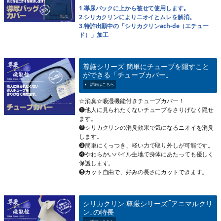
1.導尿バックに上から被せて使用します｡
2.シリカクリンによりニオイとムレを解消。
3.特許出願中の「シリカクリンach-de（エチュー
ド）」加工
尊厳シリーズ 簡単にチューブを隠すこと
ができる「チューブカバー｣
☆消臭☆吸湿機能付きチューブカバー！
❶他人に見られたくないチューブをさりげなく隠せ
ます。
❷シリカクリンの消臭効果で気になるニオイを消臭
します。
❸簡単にくっつき、軽い力で取り外しが可能です。
❹やわらかいパイル生地で身体にあたっても優しく
保護します。
❺カット自由で、好みの長さにカットできます。
シリカクリン 尊厳シリーズ｢アニマルクリ
ン｣の特長