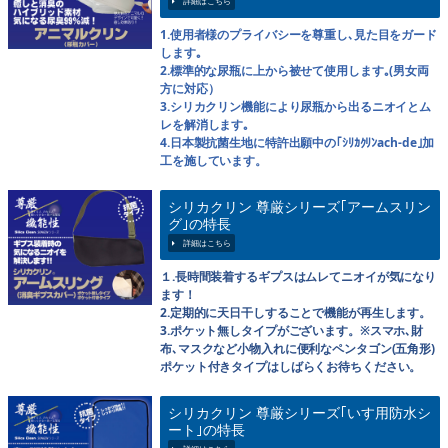
1.使用者様のプライバシーを尊重し､見た目をガード
します｡
2.標準的な尿瓶に上から被せて使用します｡(男女両
方に対応）
3.シリカクリン機能により尿瓶から出るニオイとム
レを解消します｡
4.日本製抗菌生地に特許出願中の｢ｼﾘｶｸﾘﾝach-de｣加
工を施しています。
シリカクリン 尊厳シリーズ｢アームスリン
グ｣の特長
１.長時間装着するギプスはムレてニオイが気になり
ます！
2.定期的に天日干しすることで機能が再生します。
3.ポケット無しタイプがございます。※スマホ､財
布､マスクなど小物入れに便利なペンタゴン(五角形)
ポケット付きタイプはしばらくお待ちください。
シリカクリン 尊厳シリーズ｢いす用防水シ
ート｣の特長