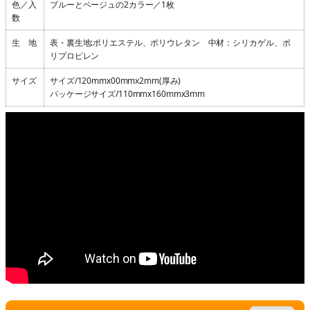
色／入
ブルーとベージュの2カラー／1枚
数
生 地
表・裏生地:ポリエステル、ポリウレタン 中材：シリカゲル、ポ
リプロピレン
サイズ
サイズ/120mmx00mmx2mm(厚み)
パッケージサイズ/110mmx160mmx3mm