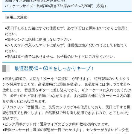
製品サイズ:約幅28×高さ25×厚み0.7㎝
パッケージサイズ：約幅30×高さ32×厚み×0.8㎝
2,200円（税込）
[使用上の注意]
●天日干しをした後はすぐに使用せず、必ず30分ほど間をおいてからご使用く
ださい。
●電子レンジは絶対に使用しないで下さい
●シリカゲルの入ったマットは破らず、使用後は燃えないゴミとしてお捨てく
ださい。
●本品は食べ物ではありません。お子様のいたずらにご注意ください。
最適湿度40～60％をしっかりキープ！
●最適な調湿で、大切なギターを「音援団」が守ります。 特許製法のシリカクリ
ンを採用することで、高湿度時には湿気を吸湿し、低湿度時には少しづつ水分を
放出します。 音援団をギターに差し込んでから、ギターケースに入れておくだけ
で、ボディのヒビ割れ予防につながります。また調湿の他にギターケース内の消
臭や防カビにも役立ちます。
シリカクリン「音援団」は、良質のシリカゲルを使用しており、天日に干すと機
能が何度でも再生します。自然素材で繰り返し使用できますので、とてもecoな
製品です。
●ピック用ポケット付：通常サイズのピック約10枚程収納できます。
●吸湿センサー付：吸湿の状態が一目でわかります。センサーがうすいピンク色